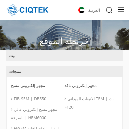
العربية
خريطة الموقع
بيت
منتجات
مجهر إلكتروني نافذ
مجهر إلكتروني مسح
الانبعاث الميداني TEM | ث-
FIB-SEM | DB550
F120
مجهر مسح إلكتروني عالي
السرعة | HEM6000
FESEM عالي الدقة للغاية |