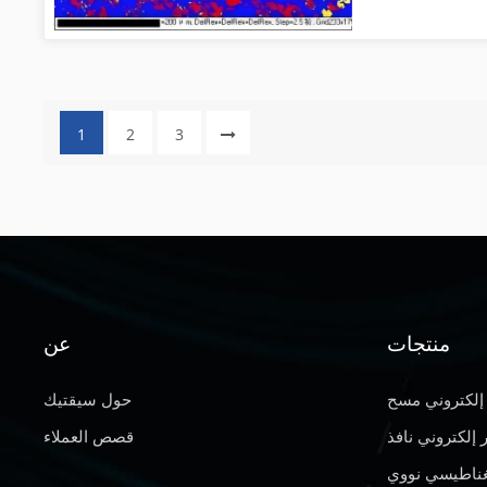
عادة بلورة ثابتة
(SRX) وإعادة بلورة ديناميكية (DRX). يحدث SRX أثناء عمليات التلدين، بينما يحدث DRX أثناء التشوه
ثل إعادة البلورة
 (CDRX)، وإعادة البلورة الديناميكية المتقطعة (DDRX)، وإعادة البلورة الديناميكية
الهندسية (GDRX)، وإعادة البلورة الديناميكية (MDRX). هذه التصنيفات ليست محددة بدقة، وقد يكون
1
2
3
ة بعوامل مختلفة،
الحبوب الأولي، وظروف المعالجة الحرارية، وجزيئات
ادة التبلور. إن
لمرتفعة ومعدلات
 كبير على عملية
E وTEM هما من تقنيات
 التوزيع والنسبة المئوية
منتجات
عن
إلكتروني مسح
حول سيقتيك
إلكتروني نافذ
قصص العملاء
غناطيسي نووي