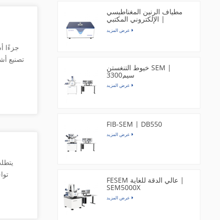
البيانا
الماسح صو
مطياف الرنين المغناطيسي
الإلكتروني المكتبي |
ما تُ
EPR200M
عرض المزيد
الدقيقة و
نطاق 
تصنيع أشب
خيوط التنغستن SEM |
سيم3300
الماسح 
عرض المزيد
لال
ال
الإلكترو
FIB-SEM | DB550
من خلال ع
تقن
عرض المزيد
والاجتماعي
الإلك
طول تم
إس
يتطلب
توا
وال
FESEM عالي الدقة للغاية |
(الاستجمات
SEM5000X
وأجه
صورة م
عرض المزيد
ا
الض
وترسيب ا