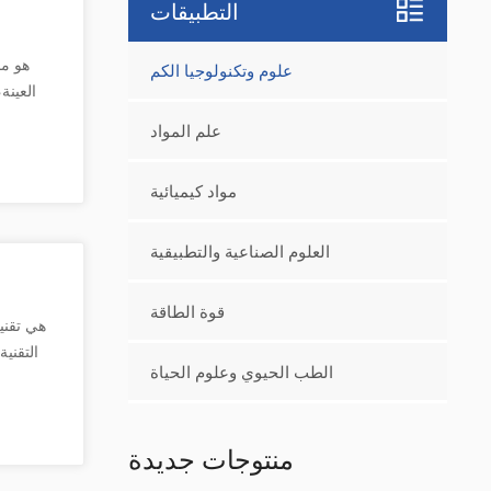
التطبيقات
علوم وتكنولوجيا الكم
العينة
للمسح 
علم المواد
محسوس
لـخلايا جل
مواد كيميائية
وطولها وت
الجذعيةفي 
العلوم الصناعية والتطبيقية
وال
المو
قوة الطاقة
التصميم ا
التقني
الطب الحيوي وعلوم الحياة
لتحديد خصا
يساع
على مست
للبحث الع
منتوجات جديدة
وجوهر مخ