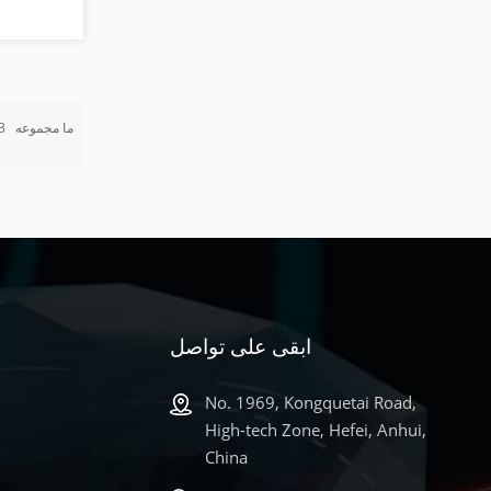
الخلع وا
الح
ما مجموعه
3
للباحثي
المرحلة ا
أحجام الحب
الإجهاد ا
ابقى على تواصل
No. 1969, Kongquetai Road,
High-tech Zone, Hefei, Anhui,
China