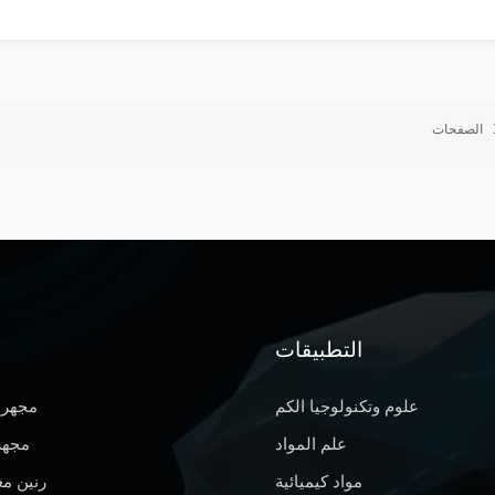
لإبادة، مما يؤدي إلى تكوين هياكل حبيبية جديدة. يمكن تصنيف إعادة البلورة إلى إ
راري. علاوة على ذلك، يمكن تقسيم إعادة البلورة أيضًا بناءً على آليات محددة، م
الديناميكية المستمرة
الصفحات
ن تفسيرات مختلفة. العوامل المؤثرة على إعادة التبلور تتأثر عملية إعادة البلور
بما في ذلك طاقة خطأ التراص (γSFE)، وحجم 
لثانية. يحدد حجم طاقة خطأ التراص انهيار التفكك والتنقل، مما يؤثر على معدل إع
وب الأولية الأصغر وظروف المعالجة الحرارية المناسبة، مثل درجات الحرارة ا
لمنخفضة، تسهل عملية إعادة التبلور. يمكن لجسيمات الطور الثاني أن تؤثر بشكل
إعادة التبلور عن طريق إعاقة حركة حدود الحبوب. تطبيق تقنيات التصوير BSD
التصوير الكلاسيكية المستخدمة في دراسات إعادة البلورة. يقوم EBSD بتحليل
للحبوب المعاد بلورتها �
التطبيقات
علوم وتكنولوجيا الكم
مجهر 
علم المواد
مجهر 
مواد كيميائية
رنين م