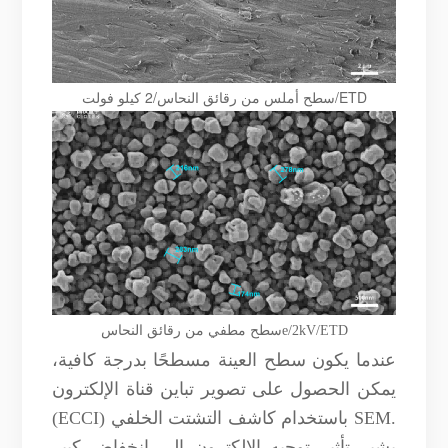
سطح أملس من رقائق النحاس/2 كيلو فولت/ETD
e/2kV/ETD
سطح مطفي من رقائق النحاس
عندما يكون سطح العينة مسطحًا بدرجة كافية،
يمكن الحصول على تصوير تباين قناة الإلكترون
(ECCI) باستخدام كاشف التشتت الخلفي SEM.
يشير تأثير توجيه الإلكترون إلى انخفاض كبير