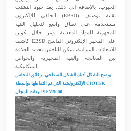
الحبوب. بالإضافة إلى ذلك، يعد حيود التشتت
الخلفي للإلكترون (EBSD) تقنية توصيف
مستخدمة على نطاق واسع لتحليل البنية
المجهرية للمواد المعدنية. ومن خلال تكوين
كاشف EBSD على المجهر الإلكتروني الماسح
للانبعاثات الميدانية، يمكن للباحثين تحديد العلاقة
بين المعالجة والبنية المجهرية والخواص
الميكانيكية.
يوضح الشكل أدناه الشكل السطحي لرقائق النحاس
CIQTEK
الإلكتروليتية التي تم التقاطها بواسطة
انبعاث المجال SEM5000