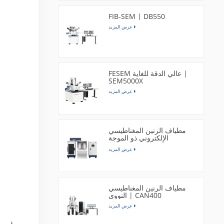
FIB-SEM | DB550
عرض المزيد
FESEM عالي الدقة للغاية |
SEM5000X
عرض المزيد
مطياف الرنين المغناطيسي
الإلكتروني ذو الموجة
المستمرة بنطاق X | EPR300
عرض المزيد
مطياف الرنين المغناطيسي
النووي | CAN400
عرض المزيد