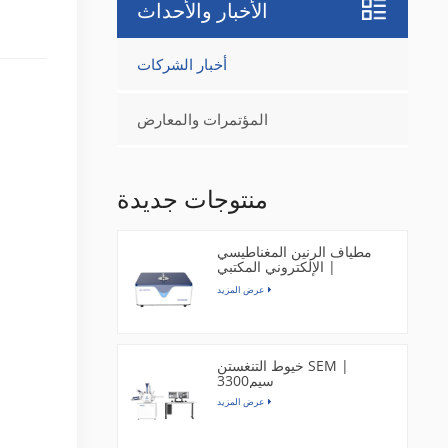
الأخبار والأحداث
أخبار الشركات
المؤتمرات والمعارض
منتوجات جديدة
مطياف الرنين المغناطيسي
الإلكتروني المكتبي |
EPR200M
عرض المزيد
خيوط التنغستن SEM |
سيم3300
عرض المزيد