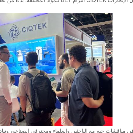
ي مناقشات حية مع الباحثين والعلماء ومحترفي الصناعة، وتبا