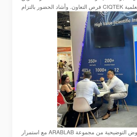
مع استمرار ARABLAB في التطور، يتوقع الزوار بفارغ الصبر المزيد من الأفكار والعروض التوضيحية من مجموعة