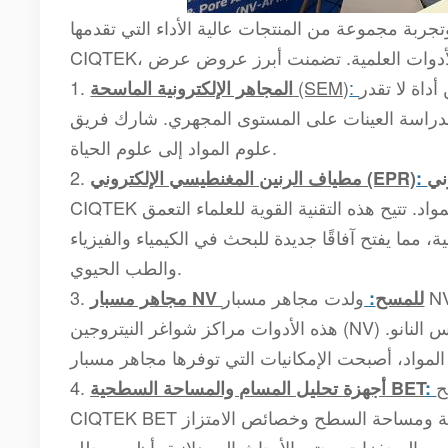
براء وتجربة مجموعة من المنتجات عالية الأداء التي تقدمها
داة لا تقدر
:
(SEM)
1.
المجاهر الإلكترونية الماسحة
 العينات على المستوى المجهري. شارك فريق CIQTEK رؤى حول التطبيقات المختلفة لـ SEM، بدءًا من
علوم المواد إلى علوم الحياة.
2.
:
مطياف الرنين المغنطيسي الإلكتروني (EPR)
CIQTEK أسرت الحضور بقدرتها على التحقق من البنية الإلكترونية وخصائص المواد. تتيح هذه التقنية القوية للعلماء التعمق
، مما يفتح آفاقًا جديدة للبحث في الكيمياء والفيزياء
والطب الحيوي.
ولدت مجاهر مسبار NV للمسح المتطورة من CIQTEK اهتمامًا كبيرًا بين الزوار. تستخدم
3.
مجاهر مسبار NV للمسح
:
هذه الأدوات مراكز شواغر النيتروجين (NV) في الماس لتمكين التصوير والتحليل الطيفي عالي الدقة على مقياس النانو.
طح
4.
:
أجهزة تحليل المسام والمساحة السطحية BET
CIQTEK BET وأجهزة تحليل المسام. تقدم هذه الأدوات رؤى مهمة حول المسامية ومساحة السطح وخصائص الامتزاز
ت وحتى الأبحاث الصيدلانية، أظهر محللو BET التزام CIQTEK بتسهيل الإنجازات