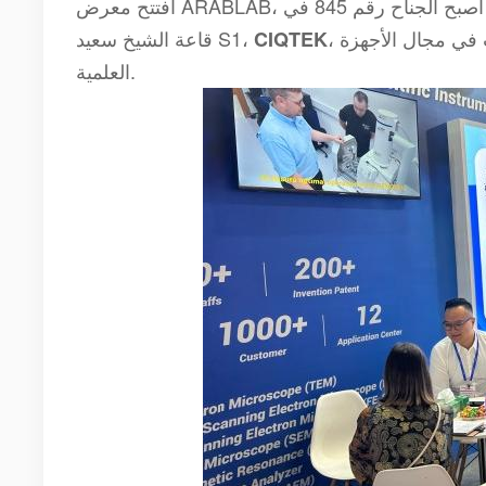
افتتح معرض ARABLAB، أحد المعارض العلمية الرائدة في المنطقة، يومه الأول بنجاح هائل. أصبح الجناح رقم 845 في
، مركزًا للنشاط حيث توافد الحضور لاستكشاف أحدث الابتكارات في مجال الأجهزة
قاعة الشيخ سعيد S1،
CIQTEK
العلمية.