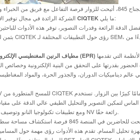
في الجناح 845، أتيحت للزوار فرصة التفاعل مع فريق من الخ
ما يلي:
CIQTEK، الشركة الرائدة في مجال توفير الأدوات العلمية. تضمنت أبرز عروض عرض
CIQTEK
ضل الدقة الرائعة وقدرات التصوير، توفر هذه الأدوات للباحثين أ
بثمن لدراسة
لأنظمة التي تقدمها
مطياف الرنين المغنطيسي الإلكتروني (EPR)
 عالم ديناميكيات الدوران، والجذور الحرة، والمواد المغناطيسية
ومع تطبيقات تكنولوجيا النانو وتوصيف المواد، أصبحت الإمكانيات التي توفرها مجاهر مسبار NV رائعة حقًا.
أتيحت للحاضرين في المنصة 845 فرصة استكشاف مساحة س
للمواد المختلفة. بدءًا من تطوير المحفزا