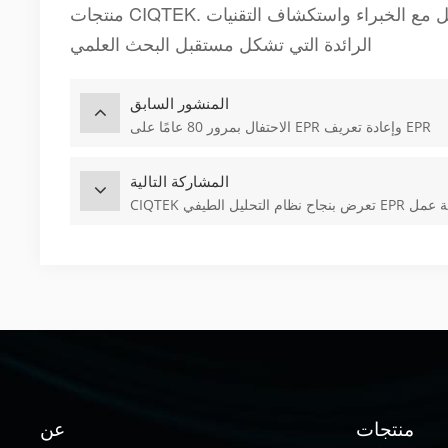
منتجات CIQTEK. يظل جناح 845 وجهة لا بد من زيارتها، حيث يوفر فرصة فريدة للتفاعل مع الخبراء واستكشاف التقنيات
الرائدة التي تشكل مستقبل البحث العلمي
المنشور السابق
الاحتفال بمرور 80 عامًا على EPR وإعادة تعريف EPR
المشاركة التالية
منتجات
عن