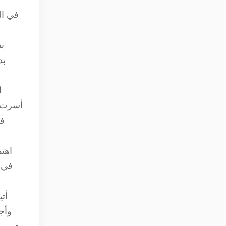
بف
ا
في