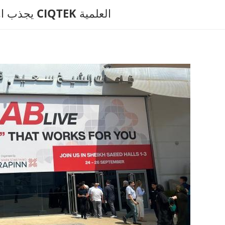
معرض ARABLAB يجذب اهتمامًا متحمسًا بأدوات CIQTEK العلمية