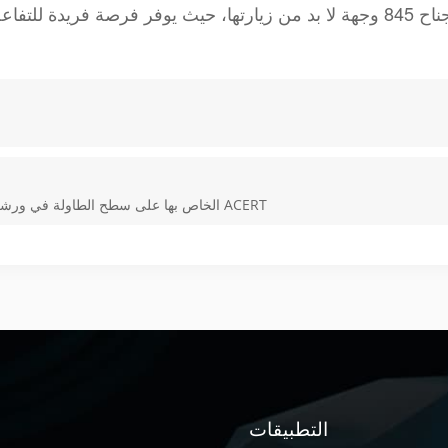
CIQTEK تعرض بنجاح نظام التحليل الطيفي EPR الخاص بها على سطح الطاولة في ورشة عمل ACERT
التطبيقات