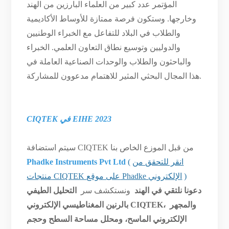
المؤتمر عدد كبير من العلماء البارزين من الهند
وخارجها. وستكون فرصة ممتازة للأوساط الأكاديمية
والطلاب في البلاد للتفاعل مع الخبراء الوطنيين
والدوليين وتوسيع نطاق التعاون العلمي. الخبراء
والباحثون والطلاب والوحدات الصناعية العاملة في
هذا المجال البحثي المثير للاهتمام مدعوون للمشاركة.
CIQTEK في EIHE 2023
سيتم استضافة CIQTEK من قبل الموزع الخاص بنا
انقر للتحقق من
(
Phadke Instruments Pvt Ltd
)
منتجات CIQTEK على موقع Phadke الإلكتروني
دعونا نلتقي في الهند
ونستكشف سر
التحليل الطيفي
والمجهر
بالرنين المغناطيسي الإلكتروني CIQTEK،
الإلكتروني الماسح، ومحلل مساحة السطح وحجم