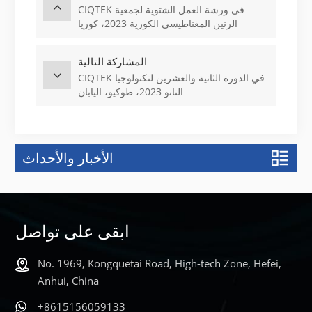
CIQTEK في ورشة العمل الشتوية لجمعية
الرنين المغناطيسي الكورية 2023، كوريا
الجنوبية
المشاركة التالية
CIQTEK في الدورة الثانية والعشرين لتكنولوجيا
النانو 2023، طوكيو، اليابان
الأخبار والأحداث
ابقى على تواصل
No. 1969, Kongquetai Road, High-tech Zone, Hefei,
Anhui, China
+8615156059133