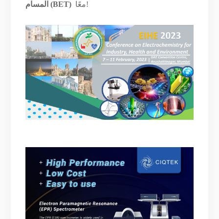
معًا!
المسام (BET)