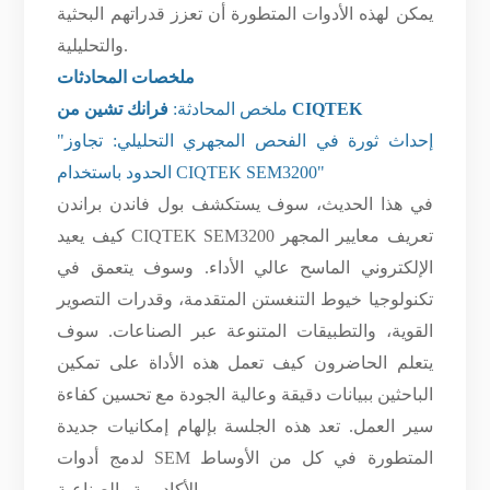
يمكن لهذه الأدوات المتطورة أن تعزز قدراتهم البحثية
والتحليلية.
ملخصات المحادثات
فرانك تشين من CIQTEK
ملخص المحادثة:
"إحداث ثورة في الفحص المجهري التحليلي: تجاوز
الحدود باستخدام CIQTEK SEM3200"
في هذا الحديث، سوف يستكشف بول فاندن براندن
كيف يعيد CIQTEK SEM3200 تعريف معايير المجهر
الإلكتروني الماسح عالي الأداء. وسوف يتعمق في
تكنولوجيا خيوط التنغستن المتقدمة، وقدرات التصوير
القوية، والتطبيقات المتنوعة عبر الصناعات. سوف
يتعلم الحاضرون كيف تعمل هذه الأداة على تمكين
الباحثين ببيانات دقيقة وعالية الجودة مع تحسين كفاءة
سير العمل. تعد هذه الجلسة بإلهام إمكانيات جديدة
لدمج أدوات SEM المتطورة في كل من الأوساط
الأكاديمية والصناعية.