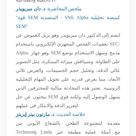
ملخص المحاضرة:
د. دان ميريويذر
"قوة SEM المنضدية - SNE Alpha كمنصة تحليلية
SEM"
انضم إلى الدكتور دان ميريويذر وهو يزيل الغموض عن
تعقيدات الفحص المجهري الإلكتروني باستخدام SEC-
Alpha، وهو جهاز SEM مدمج وسهل الاستخدام يوضع
على الطاولة. وسيناقش ميزاته المبتكرة، مثل التصوير
عالي الدقة، وتحليل حجم الجسيمات، والعرض ثلاثي
الأبعاد، مما يعرض قدرته على تحويل المهام التحليلية
الروتينية. تعتبر هذه المحادثة مثالية للمحترفين الذين
يبحثون عن حل SEM يسهل الوصول إليه ولكنه قوي
لتعزيز الدقة والابتكار في عملهم.
خلاصة الحديث:
د. مارتون بيتر إيريتز
مقدمة لمجموعة الطحن بالشعاع الأيوني من
Technoorg Linda مع أمثلة عملية مطبقة عبر