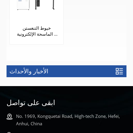
خيوط التنغستن
الماسحة الإلكترونية |
SEM3200
الأخبار والأحداث
يتعلم أكثر
ابقى على تواصل
No. 1969, Kongquetai Road, High-tech Zone, Hefei,
Anhui, China