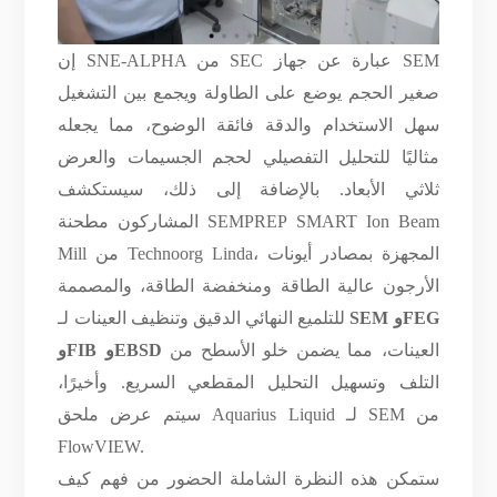
إن SNE-ALPHA من SEC عبارة عن جهاز SEM
صغير الحجم يوضع على الطاولة ويجمع بين التشغيل
سهل الاستخدام والدقة فائقة الوضوح، مما يجعله
مثاليًا للتحليل التفصيلي لحجم الجسيمات والعرض
ثلاثي الأبعاد.
بالإضافة إلى ذلك، سيستكشف
المشاركون مطحنة SEMPREP SMART Ion Beam
Mill من Technoorg Linda، المجهزة بمصادر أيونات
الأرجون عالية الطاقة ومنخفضة الطاقة، والمصممة
SEM وFEG
للتلميع النهائي الدقيق وتنظيف العينات لـ
العينات، مما يضمن خلو الأسطح من
وFIB وEBSD
التلف وتسهيل التحليل المقطعي السريع. وأخيرًا،
سيتم عرض ملحق Aquarius Liquid لـ SEM من
FlowVIEW.
ستمكن هذه النظرة الشاملة الحضور من فهم كيف