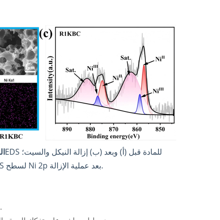
مقارنة بين مورفولوجيا وEDS للمادة قبل (أ) وبعد (ب) إزالة النيكل والسيت؛
ال
(ج) أطياف XPS لسطح Ni 2p بعد عملية الإزالة.
تم تأك