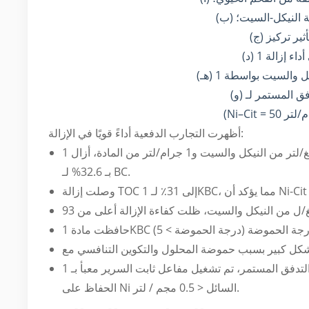
جة النيكل-السيت؛
أظهرت التجارب الدفعية أداءً قويًا في الإزالة:
عند جرعة 50 ملغ/لتر من النيكل والسيت و1 جرام/لتر من المادة، أزال 1KBC 99.2% من إجمالي النيكل في غضون 4 ساعات، مقارنة
بـ 32.6% لـ BC.
في اختبارات التدفق المستمر، تم تشغيل مفاعل ثابت السرير معبأ بـ 1KBC لمدة 6900 دقيقة، ومعالجة 460 حجمًا من السرير، مع
الحفاظ على Ni السائل < 0.5 مجم / لتر.