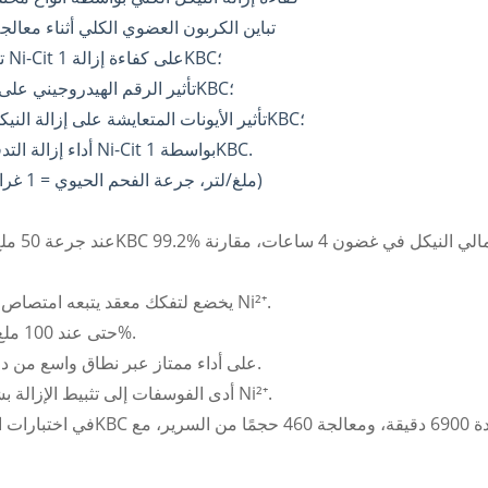
(ب) تباين الكربون العضوي الكلي أثناء معال
(ج) تأثير تركيز Ni-Cit على كفاءة إزالة 1KBC؛
(د) تأثير الرقم الهيدروجيني على أداء إزالة 1KBC؛
(هـ) تأثير الأيونات المتعايشة على إزالة النيكل والسيت بواسطة 1KBC؛
(و) أداء إزالة التدفق المستمر لـ Ni-Cit بواسطة 1KBC.
(Ni–Cit = 50 ملغ/لتر، جرعة الفحم الحيوي = 1 غرام/لتر)
وصلت إزالة TOC إلى 31٪ لـ 1KBC، مما يؤكد أن Ni-Cit يخضع لتفكك معقد يتبعه امتصاص Ni²⁺.
حتى عند 100 ملغ/ل من النيكل والسيت، ظلت كفاءة الإزالة أعلى من 93%.
حافظت مادة 1KBC على أداء ممتاز عبر نطاق واسع من درجة الحموضة (درجة الحموضة > 5).
أدى الفوسفات إلى تثبيط الإزالة بشكل كبير بسبب حموضة المحلول والتكوين التنافسي مع Ni²⁺.