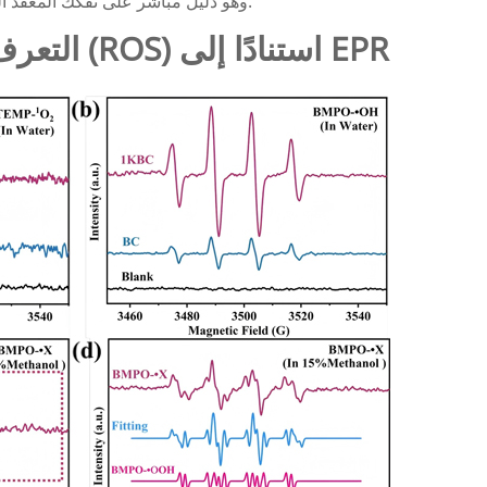
أظهرت أطياف XPS كل من ذروات Ni²⁺ وNi³⁺، وهو دليل مباشر على تفكك المعقد التأكسدي.
التعرف على أنواع الأكسجين التفاعلية (ROS) استنادًا إلى EPR