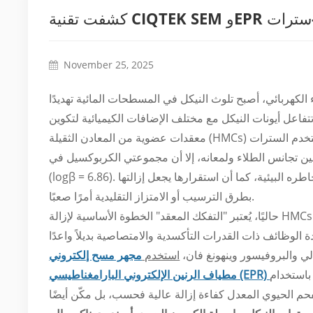
لنيكل-سترات
November 25, 2025
الكهربائي، أصبح تلوث النيكل في المسطحات المائية تهديدًا
ا تتفاعل أيونات النيكل مع مختلف الإضافات الكيميائية لتكوين
معقدات عضوية من المعادن الثقيلة (HMCs) عالية الاستقرار. على سبيل المثال، في الطلاء الكهربائي للنيكل، يُستخدم السترات (Cit)
 ولمعانه، إلا أن مجموعتي الكربوكسيل في Cit تتعاونان بسهولة مع Ni²⁺ لتكوين معقدات Ni-Cit
(logβ = 6.86). تُغير هذه المعقدات بشكل كبير شحنة النيكل، وتكوينه الفراغي، وحركيته، ومخاطره البيئية، كما أن استقرارها يجعل إزالتها
بطرق الترسيب أو الامتزاز التقليدية أمرًا صعبًا.
حاليًا، يُعتبر "التفكك المعقد" الخطوة الأساسية لإزالة HMCs. ومع ذلك، فإنّ المعالجات الكيميائية أو الأكسدة التقليدية تعاني من ارتفاع
لي والبروفيسور وينهونغ فان،
استخدم
مطياف الرنين الإلكتروني البارامغناطيسي (EPR)
لفحم الحيوي المعدل كفاءة إزالة عالية فحسب، بل مكّن أيضًا