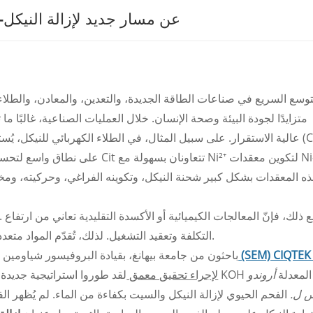
كشفت تقنية CIQTEK SEM وEPR عن مسار جديد لإزالة ا
توسع السريع في صناعات الطاقة الجديدة، والتعدين، والمعادن، والطلاء 
متزايدًا لجودة البيئة وصحة الإنسان. خلال العمليات الصناعية، غالبًا م
على نطاق واسع لتحسين تجانس الطلاء
التكلفة وتعقيد التشغيل. لذلك، تُقدّم المواد متعددة الوظائف ذات القدرات التأكسدية والامتصاصية بديلاً واعدًا.
جهر مسح إلكتروني (SEM) CIQTEK
باحثون من جامعة بيهانغ، بقيادة البروفيسور شياومين 
لقد طوروا استراتيجية جديدة باستخدام KOH المعدلة
أروندو
لإجراء تحقيق معمق
س ل.
الفحم الحيوي لإزالة النيكل والسيت بكفاءة من الماء. لم يُظهر ا