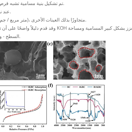
بنسبة 1:1 من KOH إلى الكتلة الحيوية (1KBC)، تم تشكيل بنية مسامية تشبه قرص العسل.
عند نسب 0.5:1 أو 1.5:1، كانت المسام غير متطورة أو منهارة.
وقد أكد تحليل BET أعلى مساحة سطح لـ 1KBC (574.2 متر مربع / جم)، متجاوزًا بذلك العينات الأخرى.
وقد قدم دليلاً واضحًا على أن تعديل KOH يعزز بشكل كبير المسا
السطح - وهي عوامل رئيسية للامتصاص والتفاعلية الأكسدة والاختزال.