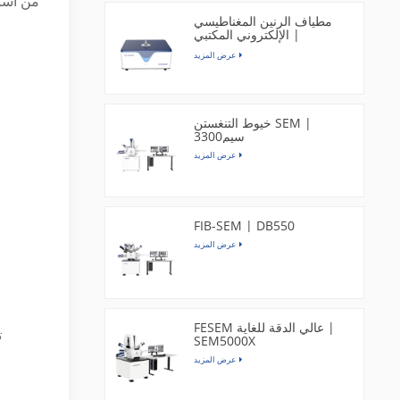
من استع
مطياف الرنين المغناطيسي
الإلكتروني المكتبي |
EPR200M
عرض المزيد
خيوط التنغستن SEM |
سيم3300
عرض المزيد
FIB-SEM | DB550
عرض المزيد
FESEM عالي الدقة للغاية |
ت
SEM5000X
عرض المزيد