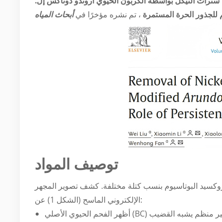
 سترات النيكل بواسطة الكربون الحيوي أروندو دوناكس إل.
م للجذور الحرة المستمرة
، تم نشره مؤخرًا في
توصيف المواد
دروكسيد البوتاسيوم بنسب كتلة مختلفة. كشف تصوير المجهر
الإلكتروني الماسح (الشكل 1) عن: