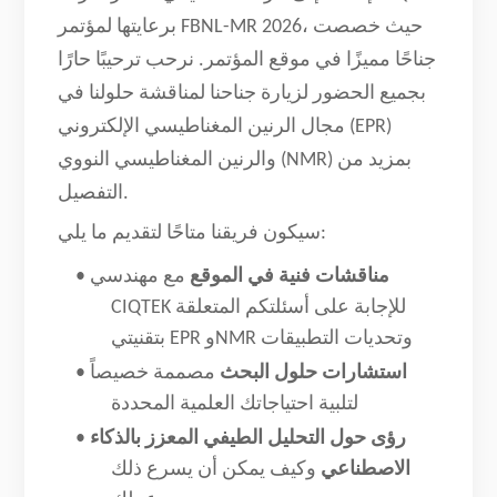
برعايتها لمؤتمر FBNL-MR 2026، حيث خصصت
جناحًا مميزًا في موقع المؤتمر. نرحب ترحيبًا حارًا
بجميع الحضور لزيارة جناحنا لمناقشة حلولنا في
مجال الرنين المغناطيسي الإلكتروني (EPR)
والرنين المغناطيسي النووي (NMR) بمزيد من
التفصيل.
سيكون فريقنا متاحًا لتقديم ما يلي:
مناقشات فنية في الموقع
مع مهندسي
•
CIQTEK للإجابة على أسئلتكم المتعلقة
بتقنيتي EPR وNMR وتحديات التطبيقات
استشارات حلول البحث
مصممة خصيصاً
•
لتلبية احتياجاتك العلمية المحددة
رؤى حول التحليل الطيفي المعزز بالذكاء
•
الاصطناعي
وكيف يمكن أن يسرع ذلك