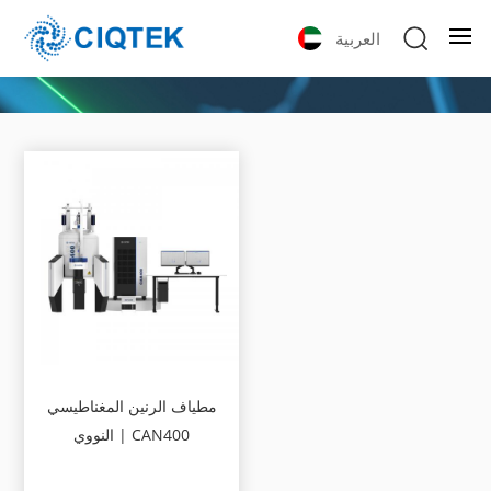
العربية
مطياف الرنين المغناطيسي
النووي | CAN400