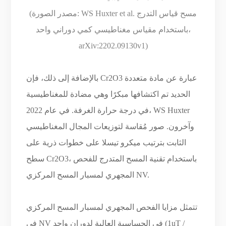
(مصدر الصورة: WS Huxter et al. مسح قياس التدرج
باستخدام مقياس مغناطيسي كمي دوراني واحد،
arXiv:2202.09130v1)
بالإضافة إلى ذلك، فإن Cr2O3 عبارة عن مادة متعددة
الحديد تم اكتشافها مبكرًا وهي مضادة للمغناطيسية
في درجة حرارة الغرفة. في عام 2022، WS Huxter
وآخرون. صور مُقاسة لتوزيعات المجال المغناطيسي
الثابت بترتيب ميكرو تيسلا على خطوات ذرية على
سطح Cr2O3، باستخدام تقنية المسح المتدرج للفحص
المجهري لمسبار المسح المركزي NV.
تتمثل مزايا الفحص المجهري لمسبار المسح المركزي
في NV في الحساسية العالية لدوران واحد (1uT /