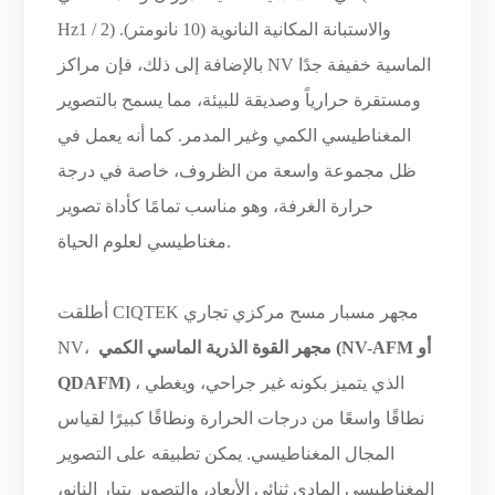
Hz1 / 2) والاستبانة المكانية النانوية (10 نانومتر).
بالإضافة إلى ذلك، فإن مراكز NV الماسية خفيفة جدًا
ومستقرة حرارياً وصديقة للبيئة، مما يسمح بالتصوير
المغناطيسي الكمي وغير المدمر. كما أنه يعمل في
ظل مجموعة واسعة من الظروف، خاصة في درجة
حرارة الغرفة، وهو مناسب تمامًا كأداة تصوير
مغناطيسي لعلوم الحياة.
أطلقت CIQTEK مجهر مسبار مسح مركزي تجاري
مجهر القوة الذرية الماسي الكمي (NV-AFM أو
NV،
، الذي يتميز بكونه غير جراحي، ويغطي
QDAFM)
نطاقًا واسعًا من درجات الحرارة ونطاقًا كبيرًا لقياس
المجال المغناطيسي. يمكن تطبيقه على التصوير
المغناطيسي المادي ثنائي الأبعاد، والتصوير بتيار النانو،