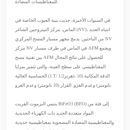
للمغناطيسات المضادة.
في السنوات الأخيرة، جذبت بنية العيوب الخاصة في
الماس، مركز النيتروجين الشاغر (NV)، انتباه العديد
من الباحثين. يدمج مجهر مسبار المسح المركزي NV
مركز NV في الماس في طرف مسبار AFM ويجمع
بين تقنية مسح AFM للحصول على نتائج المجال
المغناطيسي على سطح العينة، والتي تتميز بمزايا
الحساسية العالية (1 T/ هرتز1/2)، الدقة المكانية (10
نانومتر) وعدم الغزو. القرار (10 نانومتر) وعدم الغزو.
ينتمي البزموت الفريت BiFeO3 (BFO) إلى فئة من
المواد متعددة الحديد ذات الكهرباء الحديدية
والمغناطيسية المضادة المصحوبة بمغناطيسية حديدية