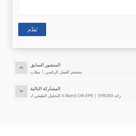
يُقدِّم
المنشور السابق
مضخم القفل الرقمي | ميلاب
المشاركة التالية
التحليل الطيفي لـ X-Band CW-EPR | EPR200-زائد