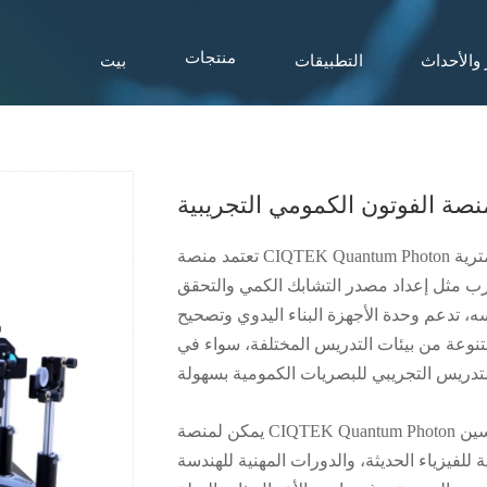
 والأحداث
التطبيقات
بيت
منتجات
نصة الفوتون الكمومي التجريبية
تعتمد منصة CIQTEK Quantum Photon التجريبية تقنية التحويل السفلى البارامترية BBO، واكتشاف
جارب مثل إعداد مصدر التشابك الكمي والتحقق
سه، تدعم وحدة الأجهزة البناء اليدوي وتصحيح
نوعة من بيئات التدريس المختلفة، سواء في
يمكن لمنصة CIQTEK Quantum Photon التجريبية مساعدة الجامعات والكليات وتعزيزها لفتح وتحسين
ة للفيزياء الحديثة، والدورات المهنية للهندسة