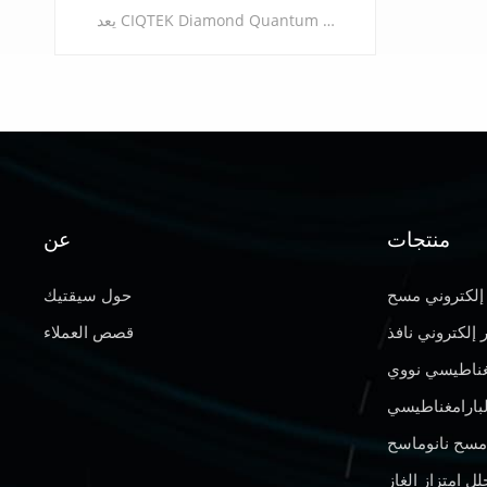
يعد CIQTEK Diamond Quantum Computer for Education أداة تعليمية تعتمد على الرنين المغناطيسي المغزلي للألماس في مركز فراغ النيتروجين (NV). من خلال التحكم في الكميات الفيزيائية الأساسية مثل البصريات والكهرباء والمغناطيسية، فإنه ينفذ التلاعب الكمي وقراءات دوران مركز NV، مما يتيح عرض المفاهيم الأساسية للحوسبة الكمومية، مثل الكيوبتات والبوابات الكمومية والخوارزميات الكمومية. يعمل الجهاز في درجة حرارة الغرفة (لا حاجة لبيئة مبردة)، مما يجعل تكلفة التشغيل صفر تقريبًا. يسهل تصميم سطح المكتب التكيف مع الفصول الدراسية والمختبرات والإعدادات الأخرى لإجراء الدورات التجريبية لميكانيكا الكم والحوسبة الكمومية.
منتجات
عن
يتعلم أكثر
إلكتروني مسح
حول سيقتيك
إلكتروني نافذ
قصص العملاء
غناطيسي نووي
البارامغناطيسي
مسح نانوماسح
ل امتزاز الغاز