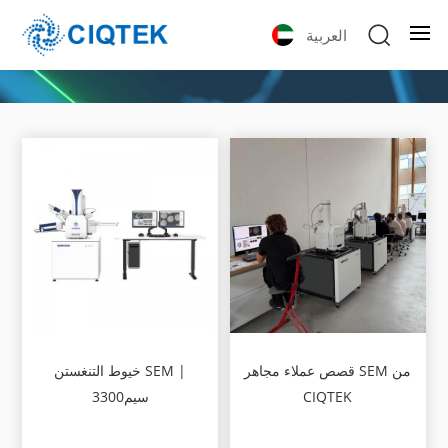
العربية
قصص عملاء مجاهر SEM من
خيوط التنغستن SEM |
CIQTEK
سيم3300