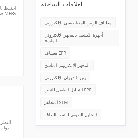
العلامات الساخنة
8 كحد أدنى للكفاءة، يليه فلتر نهائي MERV 13. غيّر الفلتر الأولي شهريًا خلال موسم العواصف الرملية لحماية ضاغط جهاز SEM وخزانة الإلكترو...
مطياف الرنين المغناطيسي الإلكتروني
أجهزة الكشف بالمجهر الإلكتروني
الماسح
مطياف EPR
المجهر الإلكتروني الماسح
رنين الدوران الإلكتروني
التحليل الطيفي للنبض EPR
المجاهر SEM
التحليل الطيفي لتشتت الطاقة
النظر 
مجسات المسح الإلكتروني التصوير عالي الدقة اللازم للتحليلات المتقدمة. ومع ذلك، فإن التكلفة الفعلية لامتلاك وتشغيل مجهر المسح الإل...