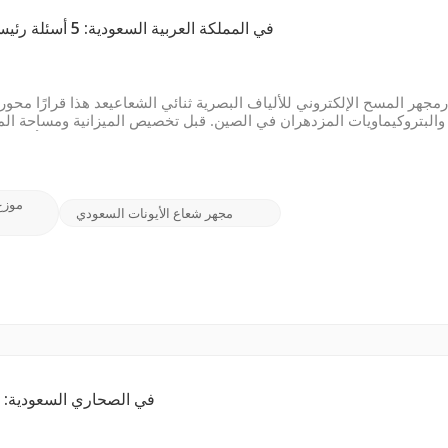
اختيار جهاز DualBeam FIB-SEM في المملكة العربية السعودية: 5 أسئلة رئيسية لاختيار الجهاز المناسب
رمجهر المسح الإلكتروني للألياف البصرية ثنائي الشعاعيعد هذا قرارًا محو
والبتروكيماويات المزدهران في الصين. قبل تخصيص الميزانية ومساحة ال
الأداء والموثوقية والدعم المحلي الذي تحتاجه.1
موزع
مجهر شعاع الأيونات السعودي
حماية المجهر الإلكتروني الماسح (SEM) في ال