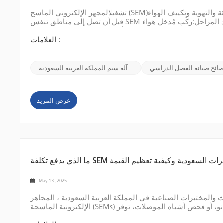
تشغيلالمجهر الإلكتروني الماسح (SEM)فيالمملكة العربية السعودية1. فلاتر الغبار والتحكم في التدفئة والتهوية وتكييف الهواء (HVAC)احتفظ بالرمال
قبل أن تصل إلى مناطق تنفس SEM الخاصة بك. ترشيح الهواء متعدد المراحل:ركّب مُدخل هواء HVAC في مختبرك بفلتر أولي مُصنّف بقيمة MERV
العلامات :
صائح صيانة الفصل الدراسي
آلة سيم المملكة العربية السعودية
عرض المزيد
كلفة SEM في المختبرات السعودية وكيفية تعظيم القيمة
May 13 , 2025
 والمختبرات الصناعية في المملكة العربية السعودية ، المجاهر
الإلكترونية الماسحة (SEMs) أدوات أساسية. سواءً تعلق الأمر بعلم المواد، أو البتروكيماويات، أو تكنولوجيا النانو، أو فحص أشباه الموصلات، توفر