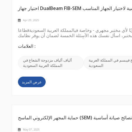
Apr 29 , 2025
ريًا لأي مختبر مجهري - وخاصة فيالمملكة العربية السعوديةقطاعا
مختبر، اسأل نفسك هذه الأسئلة الخمسة لضمان أن يوفر نظامك
. كيف يؤثر تيار الحزمة الأيونية وحجم البقعة على تطبيقك؟أشعة التيار العالي تُطحن أسرع لكنها
تُ...
العلامات :
 فيبسم في المملكة العربية
ألياف ألياف مزدوجة الشعاع في
السعودية
المملكة العربية السعودية
عرض المزيد
صحاري السعودية: نصائح صيانة أساسية
May 07 , 2025