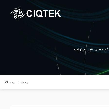
يبحث
/
بيت