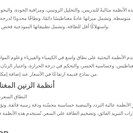
 هذه الأنظمة مثاليةً للتدريس، والتحليل الروتيني، ومراقبة الجودة، وال
متوسطة. وتشمل ميزاتها عادةً مغناطيسًا دائمًا، ونطاقًا محدودًا لدرج
واستهلاكًا أقل للطاقة. وتشمل تطبيقاتها النموذجية فحص جودة المواد، ودراسات تثبيت البوليمرات، وفحص المحفزات.
دم الأنظمة البحثية على نطاق واسع في الكيمياء والفيزياء وعلوم الموا
غناطيس، وحساسية الجسر، والتحكم في درجة الحرارة، واختيار الرنان، وب
من نماذج قديمة ارتفاعًا في الأسعار عند إضافة إمكانيات درجات الحرارة المنخفضة أو الرنانات عالية الحساسية.
أنظمة الرنين المغنا
النطاق السعري: من 500,000 دولار أمريكي إلى 00
 الأنظمة عالية التردد والنبضية حساسية محسّنة ودقة زمنية فائقة. وت
رات التبريد الفائق، وتضخيم الطاقة على السعر. تُستخدم هذه الأنظمة ف