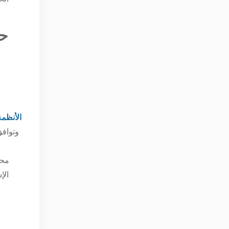
م
الأنظم
وتوافق
محم
الإ