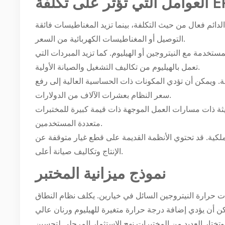
ثر على تكلفة EPR
دائم فعال من حيث التكلفة، بينما تزيد المغناطيسات فائقة
التوصيل أو المغناطيسات الكهربائية من السعر.
لمستخدمة مع النيتروجين أو الهيليوم. كما تزيد المبردات التي
تعمل بالهيليوم من تكاليف التشغيل والصيانة الأولية.
لفة. ويمكن أن تؤدي المكونات ذات الحساسية العالية إلى رفع
سعر النظام بعشرات الآلاف من الدولارات.
ديثة ذات مسارات العمل الموجهة ذات قيمة كبيرة للمختبرات
متعددة المستخدمين.
لملكية. قد تحتوي الأنظمة القديمة على قطع غيار متوقفة عن
الإنتاج وتكاليف صيانة أعلى.
نموذج ميزانية المختبر
لنيتروجين السائل في خيارين. يكلف نظام النطاق X الأساسي مع درجة
ب 180,000 إلى 260,000 دولار أمريكي. ويمكن أن يؤدي إضافة درجة حرارة متغيرة للهيليوم ورنان عالي
إلى ما بين 300,000 و450,000 دولار أمريكي. وتختار العديد من المختبرات نهج الاستثمار المرحلي لتحسين