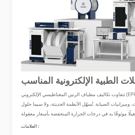
ات الطبية الإلكترونية المناسب
تتفاوت تكاليف مطياف الرنين المغناطيسي الإلكتروني (EPR)، لكن الاختيار الأمثل يعتمد على نطاق التردد، ومتطلبات درجة الحرارة،
انة. تُسهّل الأنظمة الحديثة، ولا سيما حلول CIQTEK EPR، الوصول إلى تقنية EPR
العلامات :