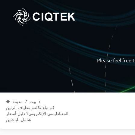
Please feel free
/
بيت
/
مدونة
كم تبلغ تكلفة مطياف الرنين
المغناطيسي الإلكتروني؟ دليل أسعار
شامل للباحثين