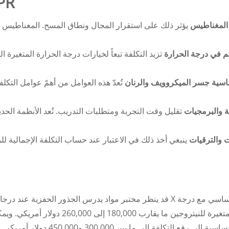
العوامل التي تؤ
المغناطيس
يؤثر ذلك على استقرار المجال ونطاق المسح. المغناطيس ال
م في درجة الحرارة
تزيد التكلفة تبعاً لخيارات درجة الحرارة المتغيرة ا
سية جسر الميكروويف والرنان
تُعدّ هذه العوامل من أهمّ عوامل التك
تة والبرمجيات
تقليل وقت التجربة ومتطلبات التدريب. تُعد الأنظمة الح
 والترقيات
ينبغي أخذ ذلك في الاعتبار عند حساب التكلفة الإجمالية ل
قد ينظر مختبر مواد يدرس الجذور الحفزية عند درجات حرارة ا
حرارة متغيرة للنيتروجين ما يقار
الحساسية إلى رفع التكلفة 