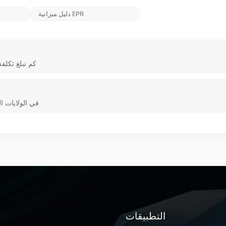
دليل ميزانية EPR
كم تبلغ تكلف
سعر مطياف EPR في ال
التطبيقات