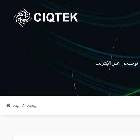
يبحث
/
بيت