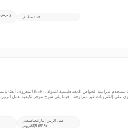
مطياف ESR
وي على إلكترونات غير متزاوجة. فيما يلي شرح موجز لكيفية عمل الرنين ال
المواد، مثل أيونات المعادن الانتقالية أو الجذور العضوية، تمتلك إلكترونات غير متزاوجة. هذه الإلكترونات غير المتزاوجة لها خصائص ...
عمل الرنين البارامغناطيسي
الإلكتروني (EPR)