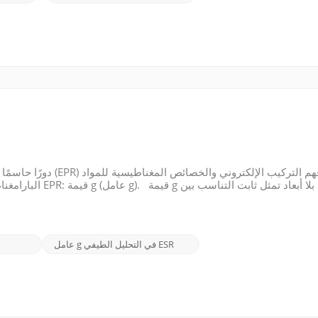
البارامغناطيسية. س
المجال المغناطيسي وفرق الطاقة بين مستويا
عامل g في التحليل الطيفي ESR