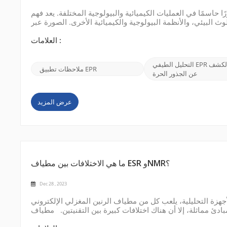
حاسمًا في العمليات الكيميائية والبيولوجية المختلفة. يعد فهم
 البيئي، والأنظمة البيولوجية والكيميائية الأخرى. الصورة عبر
العلامات :
التحليل الطيفي EPR في الكشف
ملاحظات تطبيق EPR
عن الجذور الحرة
عرض المزيد
ما هي الاختلافات بين مطياف ESR وNMR؟
Dec 28 , 2023
يلية، يلعب كل من مطياف الرنين المغزلي الإلكتروني (ESR) ومطياف الرنين المغناطيسي النووي (NMR) دورًا مهمًا. على
 أن هناك اختلافات كبيرة بين التقنيتين. مطياف ESR: يتم استخدام مطياف رنين الدوران الإلكتروني