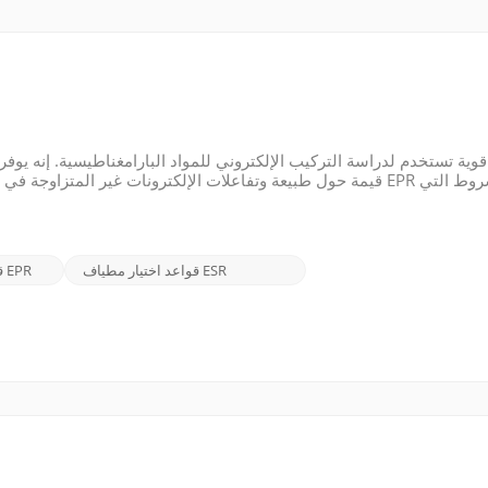
قيمة حول طبيعة وتفاعلات الإلكترونات غير المتزاوجة في المجالات
 أو تمنع القفزات بين مستويات الطاقة المختلفة. يعد فهم قواعد الاختيار 
قواعد اختيار مطياف ESR
قواعد اختيار التحليل الطيفي EPR