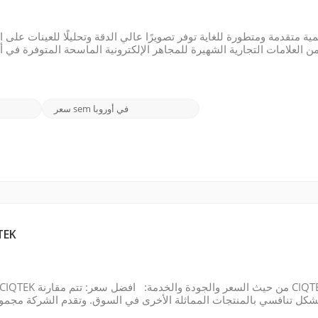
من العلامات التجارية الشهيرة للمجاهر الإلكترونية الماسحة المتوفرة في أ
يلي بعض العلامات التجارية البارزة: شركة FEI (Thermo Fisher Scientific): تعد شركة FEI شركة رائدة في مجال توفير حلول الفحص ...
سعر sem في أوروبا
تقرير تحليل الميزة التنا
شكل تنافسي بالمنتجات المماثلة الأخرى في السوق. وتقدم الشركة مجموعة