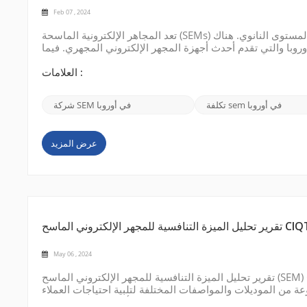
Feb 07 , 2024
تعد المجاهر الإلكترونية الماسحة (SEMs) أدوات علمية متقدمة ومتطورة للغاية توفر تصويرًا عالي الدقة وتحليلًا للعينات على المستوى النانوي. هناك
وروبا والتي تقدم أحدث أجهزة المجهر الإلكتروني المجهري. فيما
العلامات :
تكلفة sem في أوروبا
شركة SEM في أوروبا
عرض المزيد
فسية للمجهر الإلكتروني الماسح CIQTEK
May 06 , 2024
تقرير تحليل الميزة التنافسية للمجهر الإلكتروني الماسح (SEM) CIQTEK من حيث السعر والجودة والخدمة: افضل سعر: تتم مقارنة CIQTEK SEM
 من الموديلات والمواصفات المختلفة لتلبية احتياجات العملاء
المختلفة. من خلال تقديم خيارات بأسعار معقولة، تناشد CIQTEK العملاء الذين يبحثون عن حلول فعالة من حيث التكلفة لاحتياجات الفحص