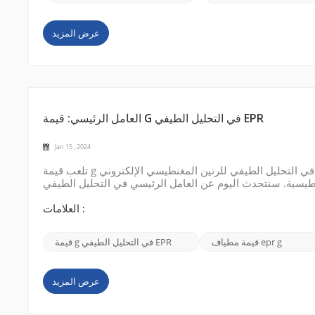
عرض المزيد
العامل الرئيسي: قيمة G في التحليل الطيفي EPR
Jan 15 , 2024
تلعب قيمة g دورًا حاسمًا في التحليل الطيفي للرنين المغنطيسي الإلكتروني (EPR) في فهم التركيب الإلكتروني والخصائص المغناطيسية للمواد
نتحدث اليوم عن العامل الرئيسي في التحليل الطيفي EPR: قيمة g (عامل g). قيمة g هي كمية بلا أبعاد تمثل ثابت التناسب بين
ت الطاقة في النظام. يمكن الحصول على قيمة g عن طريق قياس تردد الرنين لمادة ممغنطة تمتص
الإشعا...
العلامات :
قيمة مطياف epr g
قيمة g في التحليل الطيفي EPR
عرض المزيد