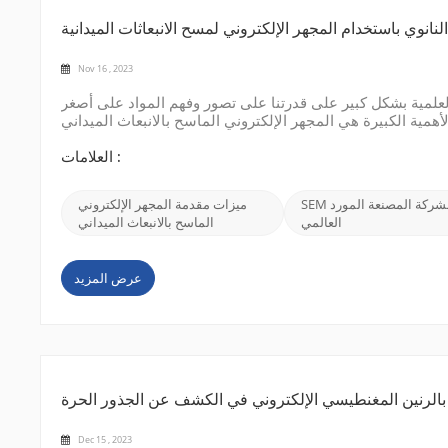
Nov 16 , 2023
 العلمية بشكل كبير على قدرتنا على تصور وفهم المواد على أصغر
ي المجهر الإلكتروني الماسح بالانبعاث الميداني (FE SEM)، ويتميز CIQTEK SEM5000 بقدراته
ته. في منشور المدونة هذا، سوف نتعمق في عالم SEM5000 الرائع، ونستكشف ميزاته وتطبيقاته وإمكانياته التي
لا تعد...
العلامات :
SEM الشركة المصنعة المورد
ميزات مقدمة المجهر الإلكتروني
العالمي
الماسح بالانبعاث الميداني
عرض المزيد
بالرنين المغنطيسي الإلكتروني في الكشف عن الجذور الحرة
Dec 15 , 2023