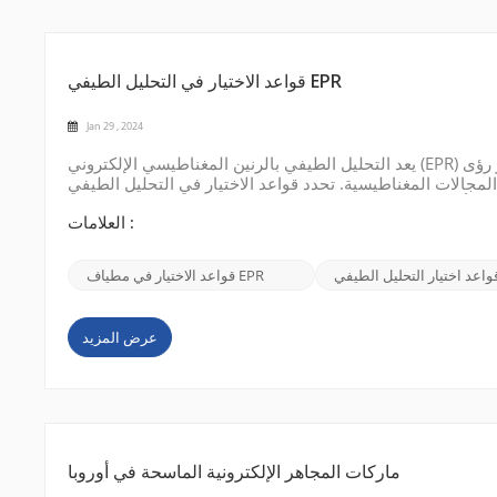
قواعد الاختيار في التحليل الطيفي EPR
Jan 29 , 2024
يعد التحليل الطيفي بالرنين المغناطيسي الإلكتروني (EPR) تقنية قوية تستخدم لدراسة التركيب الإلكتروني للمواد البارامغناطيسية. إنه يوفر رؤى
 المغناطيسية. تحدد قواعد الاختيار في التحليل الطيفي EPR الشروط التي
هذه أمرًا ضروريًا لتفسير البيانات واستخراج معلومات ذات معنى
من...
العلامات :
قواعد الاختيار في مطياف EPR
عرض المزيد
ماركات المجاهر الإلكترونية الماسحة في أوروبا