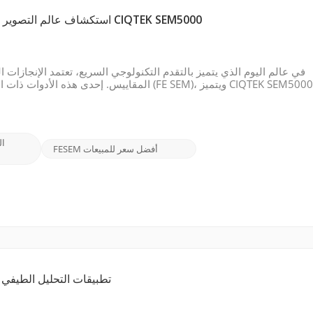
استكشاف عالم التصوير النانوي باستخدام المجهر الإلكتروني لمسح الانبعاثات الميدانية CIQTEK SEM5000
في عالم اليوم الذي يتميز بالتقدم التكنولوجي السريع، تعتمد الإنجازات
المقاييس. إحدى هذه الأدوات ذات الأهمية الكبيرة ه
التصويرية الفائقة وتعدد استخداما
FESEM أفضل سعر للمبيعات
تطبيقات التحليل الطيفي 