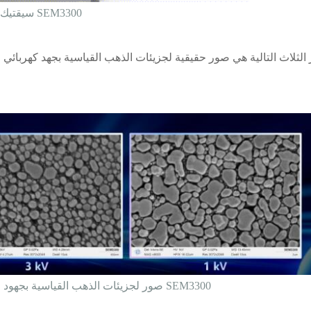
سيقتيك SEM3300
صور لجزيئات الذهب القياسية بجهود مختلفة تم التقاطها باستخدام SEM3300