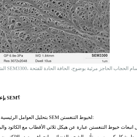
 ب: غشاء بطارية الليثيوم الذي تم تصويره بواسطة SEM3300، مسام الحجاب الحاجز مرئية بوضوح، الحافة الحادة للفتحة
كيف يقوم CIQTEK SEM3300 بإعادة تعريف خيوط التنغستن SEM؟
قام فريق البحث والتطوير CIQTEK SEM بتحليل العوامل الرئيسية التي تحد من دقة SEM لخيوط التنغستن:
 انبعاث خيوط التنغستن عبارة عن هيكل ثلاثي الأقطاب مع الكاثود والب
وط بشكل كبير بسبب تأثير الشحن الفضائي وانحراف مصدر الإلكترون. عن