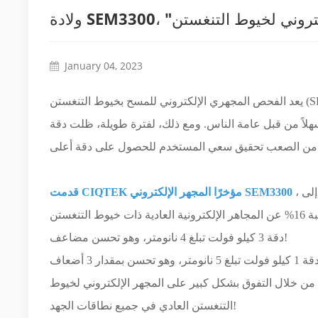
ي الإلكتروني لخيوط التنغستن
January 04, 2023
يعد الفحص المجهري الإلكتروني للمسح بخيوط التنغستن (SEM) فعالاً من حيث التكلفة، وسهل الصيانة، وسهل التشغيل نسبيًا، ويتطلب
امة الناس. ومع ذلك، لفترة طويلة، ظلت دقة SEM لخيوط التنغستن في حالة توقف
، وهو مجهر إلكتروني ماسح بفتيل التنغستن نجح في زيادة دقة 20 كيلو فولت إلى
قدمت CIQTEK مؤخرًا المجهر الإلكتروني SEM3300
دقة 3 كيلو فولت تبلغ 4 نانومتر، وهو تحسن مضاعف!
ن من خلال التفوق بشكل كبير على المجهر الإلكتروني لخيوط
التنغستن العادي في جميع نطاقات الجهد!