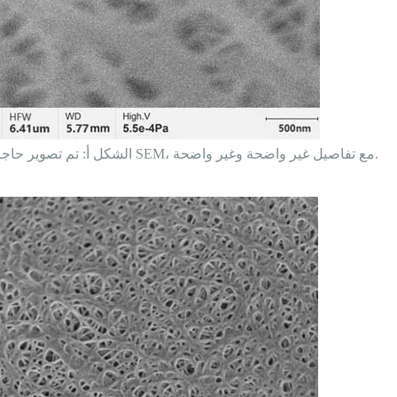
الشكل أ: تم تصوير حاجز بطارية الليثيوم بواسطة فتيل التنغستن التقليدي SEM، مع تفاصيل غير واضحة وغير واضحة.