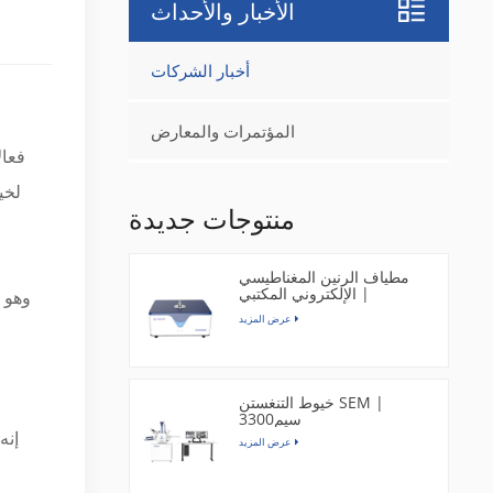
الأخبار والأحداث
أخبار الشركات
المؤتمرات والمعارض
منتوجات جديدة
مطياف الرنين المغناطيسي
الإلكتروني المكتبي |
EPR200M
عرض المزيد
خيوط التنغستن SEM |
سيم3300
إنه
عرض المزيد