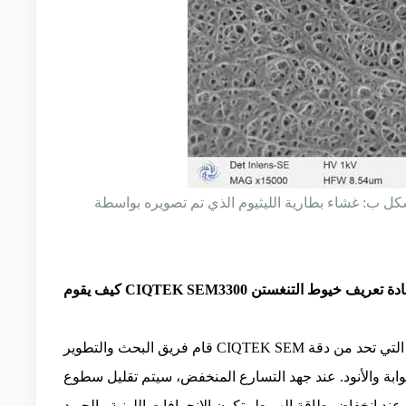
وابة والأنود. عند جهد التسارع المنخفض، سيتم تقليل سطوع
د انخفاض طاقة الهبوط، تكون الانحرافات اللونية والحيود