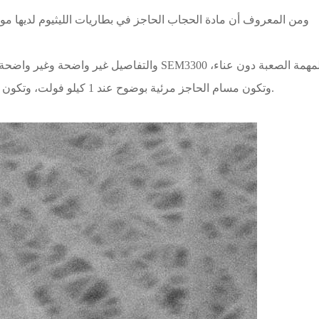
ومن المعروف أن مادة الحجاب الحاجز في بطاريات الليثيوم لديها 
وتكون مسام الحاجز مرئية بوضوح عند 1 كيلو فولت، وتكون حواف المسام حادة بدرجة كافية لفحص الحاجز (الشكل ب).