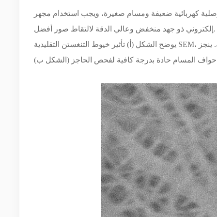
موصلية كهربائية ضعيفة ومسام صغيرة، ويجب استخدام مجهر
إلكتروني ذو جهد منخفض وعالي الدقة لالتقاط صور أفضل.
يوضح الشكل (أ) تأثير خيوط التنغستن التقليدية SEM، والتفاصيل غير واضحة وغير واضحة. ينجز SEM3300 هذه المهمة الصعبة دون عناء،