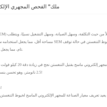
ولادة SEM3300، "ملك" الفحص المجهر
مساحة أقل، مما يجعل استخدامه سهلاً من قبل ع
تام، مما يجعل من الصعب تحقيق سعي المستخدم للحصول على دقة أعلى.
2.5 نانومتر، وهو تحسن بنسبة 16% عن المجاهر الإلكترونية العادية ذات خيوط التنغستن!
دقة 1 كيلو فولت تبلغ 5 نانومتر، وهو تحسن بمقدار 3 أضعاف!
 يعيد تعريف معيار الصناعة للمجهر الإلكتروني الماسح لخيوط التنغست