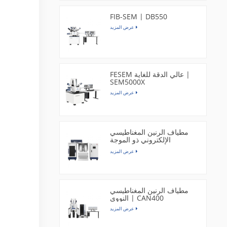
FIB-SEM | DB550
عرض المزيد
FESEM عالي الدقة للغاية |
SEM5000X
عرض المزيد
مطياف الرنين المغناطيسي
الإلكتروني ذو الموجة
المستمرة بنطاق X | EPR300
عرض المزيد
مطياف الرنين المغناطيسي
النووي | CAN400
عرض المزيد