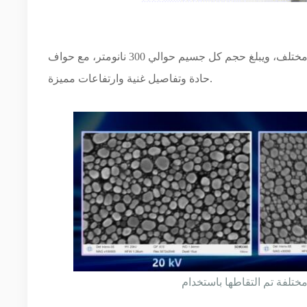
الصور الثلاث التالية هي صور حقيقية لجزيئات الذهب القياسية بجهد كهربائي مختلف، ويبلغ حجم كل جسيم حوالي 300 نانومتر، مع حواف
حادة وتفاصيل غنية وارتفاعات مميزة.