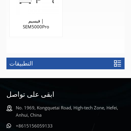
فيسيم |
SEM5000Pro
التطبيقات
يتعلم أكثر
ابقى على تواصل
No. 1969, Kongquetai Road, High-tech Zone, Hefei,
Anhui, China
+8615156059133