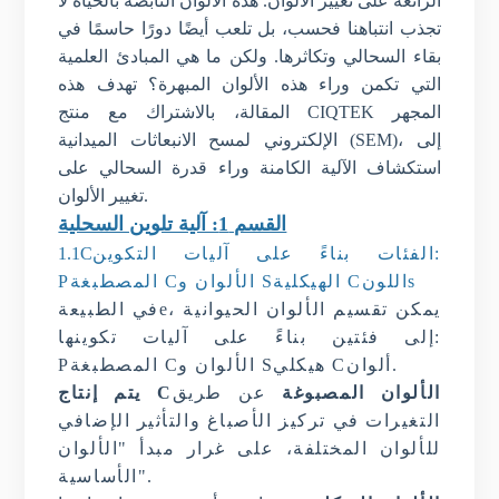
الرائعة على تغيير الألوان. هذه الألوان النابضة بالحياة لا
تجذب انتباهنا فحسب، بل تلعب أيضًا دورًا حاسمًا في
بقاء السحالي وتكاثرها. ولكن ما هي المبادئ العلمية
التي تكمن وراء هذه الألوان المبهرة؟ تهدف هذه
المجهر
CIQTEK
المقالة، بالاشتراك مع منتج
الإلكتروني لمسح الانبعاثات الميدانية (SEM)، إلى
استكشاف الآلية الكامنة وراء قدرة السحالي على
تغيير الألوان.
القسم 1: آلية تلوين السحلية
الفئات بناءً على آليات التكوين:
C
1.1
s
اللون
C
الهيكلية
S
و
الألوان
C
المصطبغة
P
، يمكن تقسيم الألوان الحيوانية
e
في الطبيعة
إلى فئتين بناءً على آليات تكوينها:
.
ألوان
C
هيكلي
S
و
الألوان
C
المصطبغة
P
الألوان المصبوغة
عن طريق
C
يتم إنتاج
التغيرات في تركيز الأصباغ والتأثير الإضافي
للألوان المختلفة، على غرار مبدأ "الألوان
الأساسية".