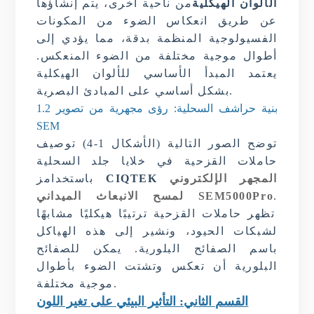
الألوان الهيكلية
من ناحية أخرى، يتم إنشاؤها
عن طريق انعكاس الضوء من المكونات
الفسيولوجية المنظمة بدقة، مما يؤدي إلى
أطوال موجية مختلفة من الضوء المنعكس.
يعتمد المبدأ الأساسي للألوان الهيكلية
بشكل أساسي على المبادئ البصرية.
1.2 بنية حراشف السحلية: رؤى مجهرية من تصوير
SEM
توضح الصور التالية (الأشكال 1-4) توصيف
حاملات القزحية في خلايا جلد السحلية
المجهر الإلكتروني
CIQTEK
ز
باستخدام
.
لمسح الانبعاث الميداني SEM5000Pro
تظهر حاملات القزحية ترتيبًا هيكليًا مشابهًا
لشبكات الحيود، ونشير إلى هذه الهياكل
باسم الصفائح البلورية. يمكن للصفائح
البلورية أن تعكس وتشتت الضوء بأطوال
موجية مختلفة.
القسم الثاني: التأثير البيئي على تغير اللون