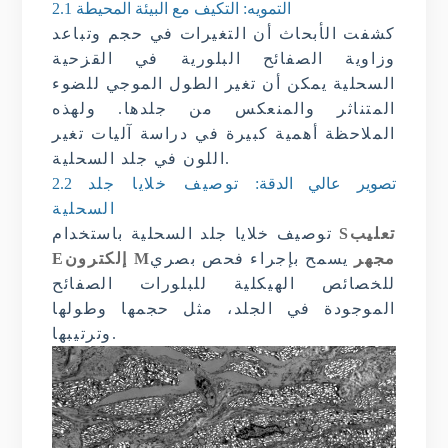
2.1 التمويه: التكيف مع البيئة المحيطة
كشفت الأبحاث أن التغيرات في حجم وتباعد
وزاوية الصفائح البلورية في القزحية
السحلية يمكن أن تغير الطول الموجي للضوء
المتناثر والمنعكس من جلدها. ولهذه
الملاحظة أهمية كبيرة في دراسة آليات تغير
اللون في جلد السحلية.
تصوير عالي الدقة:
توصيف خلايا جلد
2.2
السحلية
تعليب
S
توصيف خلايا جلد السحلية باستخدام
مجهر
يسمح بإجراء فحص بصري
M
إلكترون
E
للخصائص الهيكلية للبلورات الصفائح
الموجودة في الجلد، مثل حجمها وطولها
وترتيبها.