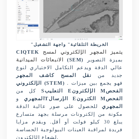
"الخريطة التلقائية"
واجهة التشغيل
يتميز المجهر الإلكتروني لمسح
CIQTEK
بميزة التصوير
(SEM)
الانبعاثات الميدانية
عالي الدقة ويدعم التكامل الاختياري لنوع
جديد من
نقل المسح كاشف المجهر
. فهو يجمع بين ميزات
الإلكتروني (STEM)
الفحص
M
الإلكترون
E
التعليب
S
كل من
الفحص
M
الكترون
E
الإرسال
T
المجهري
و
المجهري
للحصول على صور عالية الدقة
مكونة من إلكترونات مرسلة بجهد متسارع
يبلغ 30 كيلو فولت أو أقل. ويقدم مزايا
فريدة لمراقبة العينات البيولوجية الحساسة
.
لشعاع الإلكترون