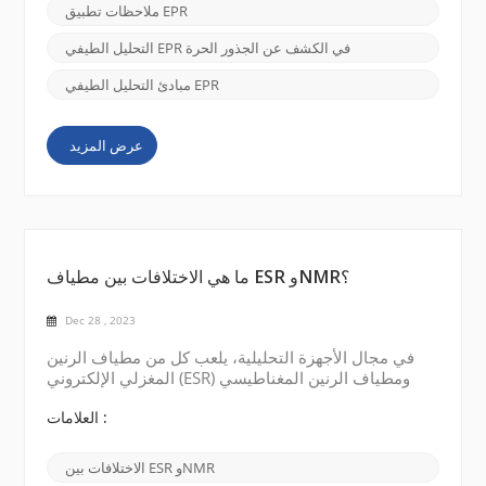
الإنترنت مبادئ التحليل الطيفي EPR يستخدم التحليل
ملاحظات تطبيق EPR
الطيفي EPR الخواص المغناطيسية للإلكترونات غير
المتزاوجة في المواد البارامغناطيس...
التحليل الطيفي EPR في الكشف عن الجذور الحرة
مبادئ التحليل الطيفي EPR
عرض المزيد
ما هي الاختلافات بين مطياف ESR وNMR؟
Dec 28 , 2023
في مجال الأجهزة التحليلية، يلعب كل من مطياف الرنين
المغزلي الإلكتروني (ESR) ومطياف الرنين المغناطيسي
النووي (NMR) دورًا مهمًا. على الرغم من أنهم يستخدمون
مبادئ مماثلة، إلا أن هناك اختلافات كبيرة بين التقنيتين.
العلامات :
مطياف ESR: يتم استخدام مطياف رنين الدوران الإلكتروني
(ESR) لدراسة سلوك الإلكترونات غير المتزاوجة داخل
الاختلافات بين ESR وNMR
العينة. تمتلك الإلكترونات غير المتزاوجة عزمًا مغناطيسيًا