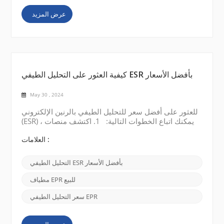
عرض المزيد
كيفية العثور على التحليل الطيفي ESR بأفضل الأسعار
May 30 , 2024
للعثور على أفضل سعر للتحليل الطيفي بالرنين الإلكتروني
(ESR) ، يمكنك اتباع الخطوات التالية: 1. اكتشف منصات
البحث الطريقة الأكثر مباشرة هي البحث عن "التحليل
الطيفي لرنين الدوران الإلكتروني (ESR) بأفضل الأسعار"
العلامات :
على محركات البحث الرئيسية مثل Google. استخدم
كلمات مثل رخيص، وبيع، وبأسعار معقولة، وما إلى ذلك
التحليل الطيفي ESR بأفضل الأسعار
لوصف احتياجاتك، وسيكون من السهل العثور على التحليل
الطيفي EPR المناسب بسعر معترف به، مثل السعر ...
مطياف EPR للبيع
سعر التحليل الطيفي EPR