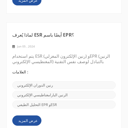
عرض المزيد
لماذا يُعرف ESR أيضًا باسم EPR؟
Jun 05 , 2024
يتم استخدام ESR (رنين الإلكترون المغزلي) وEPR (الرنين
المغنطيسي الإلكتروني) بالتبادل لوصف نفس التقنية
الطيفية. يمكن إرجاع سبب الاسمين المختلفين إلى التطور
التاريخي للمجال وبعض القصص المثيرة للاهتمام المحيطة
العلامات :
به. في الأصل، كانت هذه التقنية تسمى ESR، أو رنين
دوران الإلكترون . تم اكتشافه في منتصف القرن العشرين
رنين الدوران الإلكتروني
من قبل علماء الفيزياء الذين كانوا يدرسون سلوك
الإلكترونات في المجالات المغناطيسية. ولاحظوا...
الرنين البارامغناطيسي الإلكتروني
التحليل الطيفي EPR وESR
عرض المزيد