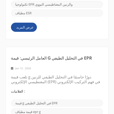
ويمكن تحليلها باستخدام إشعاع ...
تكنولوجيا EPR والرنين المغناطيسي النووي
مطياف ESR
عرض المزيد
العامل الرئيسي: قيمة G في التحليل الطيفي EPR
Jan 15 , 2024
تلعب قيمة g دورًا حاسمًا في التحليل الطيفي للرنين
المغنطيسي الإلكتروني (EPR) في فهم التركيب الإلكتروني
والخصائص المغناطيسية للمواد البارامغناطيسية. سنتحدث
اليوم عن العامل الرئيسي في التحليل الطيفي EPR: قيمة g
العلامات :
(عامل g). قيمة g هي كمية بلا أبعاد تمثل ثابت التناسب بين
المجال المغناطيسي وفرق الطاقة بين مستويات الطاقة
قيمة g في التحليل الطيفي EPR
في النظام. يمكن الحصول على قيمة g عن طريق قياس
تردد الرنين لمادة ممغنطة تمتص الإشعا...
قيمة مطياف epr g