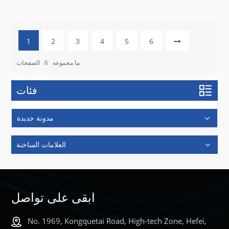
1
2
3
4
5
6
ما مجموعه
6
الصفحات
فئات
مدونة جديدة
العلامات الساخنة
ابقى على تواصل
No. 1969, Kongquetai Road, High-tech Zone, Hefei,