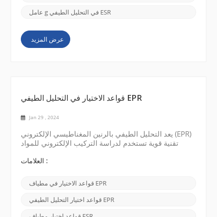
عامل g في التحليل الطيفي ESR
عرض المزيد
قواعد الاختيار في التحليل الطيفي EPR
Jan 29 , 2024
يعد التحليل الطيفي بالرنين المغناطيسي الإلكتروني (EPR)
تقنية قوية تستخدم لدراسة التركيب الإلكتروني للمواد
البارامغناطيسية. إنه يوفر رؤى قيمة حول طبيعة وتفاعلات
الإلكترونات غير المتزاوجة في المجالات المغناطيسية. تحدد
العلامات :
قواعد الاختيار في التحليل الطيفي EPR الشروط التي
تسمح أو تمنع القفزات بين مستويات الطاقة المختلفة. يعد
قواعد الاختيار في مطياف EPR
فهم قواعد الاختيار هذه أمرًا ضروريًا لتفسير البيانات
واستخراج معلومات ذات معنى من...
قواعد اختيار التحليل الطيفي EPR
قواعد اختيار مطياف ESR