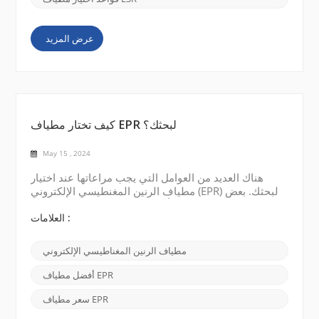
عرض المزيد
كيف تختار مطياف EPR لبحثك؟
May 15 , 2024
هناك العديد من العوامل التي يجب مراعاتها عند اختيار
مطياف الرنين المغنطيسي الإلكتروني (EPR) لبحثك. بعض
النقاط الرئيسية مذكورة أدناه: نطاق التردد: تحديد نطاق
التردد اللازم لدراستك. تتوفر مقاييس الطيف EPR في
العلامات :
نطاقات تردد مختلفة، مثل النطاق X، والنطاق Q، والنطاق
W. يعتمد الاختيار على نوع العينة التي تدرسها ومستوى
مطياف الرنين المغناطيسي الإلكتروني
الدقة الطيفية المطلوبة. قوة المجال المغناطيسي: ضع
في اعتبارك شدة المجال المغناطيسي ال...
أفضل مطياف EPR
سعر مطياف EPR