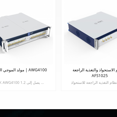
الاستحواذ والتغذية الراجعة |
مولد الموجي التعسفي | AWG4100
AFS1025
CIQTEK AWG4100 هو مولد موجي تعسفي متعدد القنوات ذو أداء عالٍ. يحتوي على أربع قنوات مستقلة لإخراج الشكل الموجي ويمكن لكل قناة أن توفر مخرجًا موجيًا أحادي النهاية بمعدل أخذ عينات يصل إلى 1.2 GSa/s ودقة رأسية تبلغ 16 بت. تتمتع كل قناة بعمق تخزين أقصى يبلغ 512 مللي أمبير في الساعة، وهي مجهزة بوظيفة تحرير شكل موجة مرنة محددة من قبل المستخدم ووظيفة تشغيل تسلسل يمكنها بسهولة تلبية متطلبات شكل الموجة المعقدة في ظل سيناريوهات مختلفة.