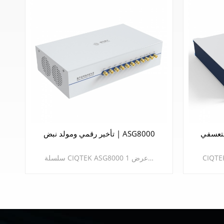
تأخير رقمي ومولد نبض | ASG8000
سلسلة CIQTEK ASG8000 عبارة عن مولدات نبض تأخير رقمية عالية السرعة ودقة عالية وقابلة للبرمجة قادرة على إخراج تسلسلات نبضية معقدة بدقة عرض 1ns مع توفير ارتعاش RMS أقل ودقة أعلى والمزيد من واجهات الإخراج وجدولة أكثر حرية. يوفر المنتج وظائف تحكم دقيقة في التوقيت لمجموعة واسعة من التطبيقات في الرنين المغناطيسي المجهري (NMR، EPR، ODMR)، والحوسبة الكمومية، والموجات فوق الصوتية، والرادار، والتصوير الطبي، والعديد من المجالات الأخرى. يدعم SDK لغة C++، وPython، وLabVIEW.