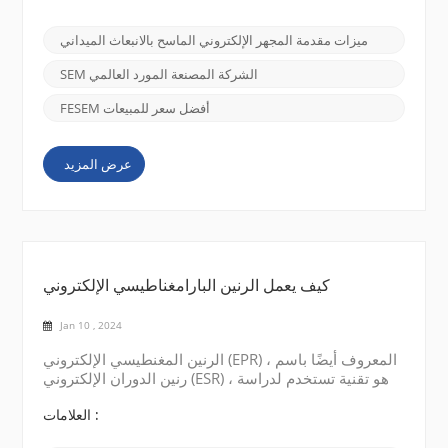
الميداني (FE SEM)، ويتميز CIQTEK SEM5000 بقدراته
التصويرية الفائقة وتعدد استخداماته. في منشور المدونة
ميزات مقدمة المجهر الإلكتروني الماسح بالانبعاث الميداني
هذا، سوف نتعمق في عالم SEM5000 الرائع، ونستكشف
ميزاته وتطبيقاته وإمكانياته التي لا تعد...
SEM الشركة المصنعة المورد العالمي
FESEM أفضل سعر للمبيعات
عرض المزيد
كيف يعمل الرنين البارامغناطيسي الإلكتروني
Jan 10 , 2024
الرنين المغنطيسي الإلكتروني (EPR) ، المعروف أيضًا باسم
رنين الدوران الإلكتروني (ESR) ، هو تقنية تستخدم لدراسة
الخواص المغناطيسية للمواد التي تحتوي على إلكترونات
غير متزاوجة. فيما يلي شرح موجز لكيفية عمل الرنين
العلامات :
المغنطيسي الإلكتروني : الإلكترونات غير المتزاوجة: العديد