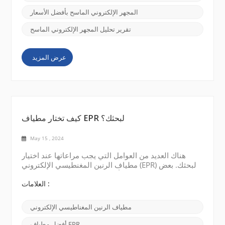
CIQTEK العملاء الذين يبحثون عن حلول فعالة من حيث
التكلفة لاحتياجات الفحص المجهري SEM الخاصة ...
المجهر الإلكتروني الماسح بأفضل الأسعار
تقرير تحليل المجهر الإلكتروني الماسح
عرض المزيد
كيف تختار مطياف EPR لبحثك؟
May 15 , 2024
هناك العديد من العوامل التي يجب مراعاتها عند اختيار
مطياف الرنين المغنطيسي الإلكتروني (EPR) لبحثك. بعض
النقاط الرئيسية مذكورة أدناه: نطاق التردد: تحديد نطاق
التردد اللازم لدراستك. تتوفر مقاييس الطيف EPR في
العلامات :
نطاقات تردد مختلفة، مثل النطاق X، والنطاق Q، والنطاق
W. يعتمد الاختيار على نوع العينة التي تدرسها ومستوى
مطياف الرنين المغناطيسي الإلكتروني
الدقة الطيفية المطلوبة. قوة المجال المغناطيسي: ضع
في اعتبارك شدة المجال المغناطيسي ال...
أفضل مطياف EPR