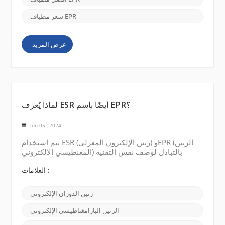
سعر مطياف EPR
عرض المزيد
لماذا يُعرف ESR أيضًا باسم EPR؟
Jun 05 , 2024
يتم استخدام ESR (رنين الإلكترون المغزلي) وEPR (الرنين
المغنطيسي الإلكتروني) بالتبادل لوصف نفس التقنية
الطيفية. يمكن إرجاع سبب الاسمين المختلفين إلى التطور
التاريخي للمجال وبعض القصص المثيرة للاهتمام المحيطة
العلامات :
به. في الأصل، كانت هذه التقنية تسمى ESR، أو رنين
دوران الإلكترون . تم اكتشافه في منتصف القرن العشرين
رنين الدوران الإلكتروني
من قبل علماء الفيزياء الذين كانوا يدرسون سلوك
الإلكترونات في المجالات المغناطيسية. ولاحظوا...
الرنين البارامغناطيسي الإلكتروني