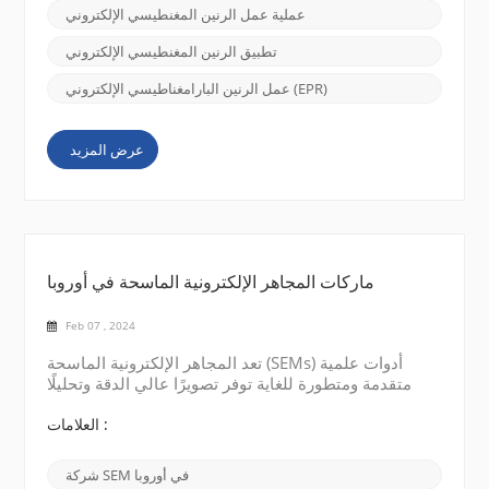
من المواد، مثل أيونات المعادن الانتقالية أو الجذور
عملية عمل الرنين المغنطيسي الإلكتروني
العضوية، تمتلك إلكترونات غير متزاوجة. هذه الإلكترونات
غير المتزاوجة لها خصائص ...
تطبيق الرنين المغنطيسي الإلكتروني
عمل الرنين البارامغناطيسي الإلكتروني (EPR)
عرض المزيد
ماركات المجاهر الإلكترونية الماسحة في أوروبا
Feb 07 , 2024
تعد المجاهر الإلكترونية الماسحة (SEMs) أدوات علمية
متقدمة ومتطورة للغاية توفر تصويرًا عالي الدقة وتحليلًا
للعينات على المستوى النانوي. هناك العديد من العلامات
التجارية الشهيرة للمجاهر الإلكترونية الماسحة المتوفرة
العلامات :
في أوروبا والتي تقدم أحدث أجهزة المجهر الإلكتروني
المجهري. فيما يلي بعض العلامات التجارية البارزة: شركة
شركة SEM في أوروبا
FEI (Thermo Fisher Scientific): تعد شركة FEI شركة