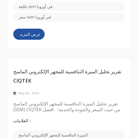
رائدة في مجال توفير حلول الفحص ...
تكلفة sem في أوروبا
سعر sem في أوروبا
عرض المزيد
تقرير تحليل الميزة التنافسية للمجهر الإلكتروني الماسح
CIQTEK
May 06 , 2024
تقرير تحليل الميزة التنافسية للمجهر الإلكتروني الماسح
(SEM) CIQTEK من حيث السعر والجودة والخدمة: افضل
سعر: تتم مقارنة CIQTEK SEM بشكل تنافسي بالمنتجات
المماثلة الأخرى في السوق. وتقدم الشركة مجموعة من
العلامات :
الموديلات والمواصفات المختلفة لتلبية احتياجات العملاء
المختلفة. من خلال تقديم خيارات بأسعار معقولة، تناشد
الميزة التنافسية للمجهر الإلكتروني الماسح