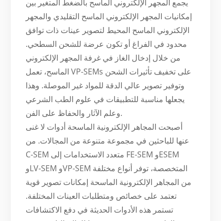
يجمع المجهر الإلكتروني الماسح بالضغط المتغير بين
إمكانيات المجهر الإلكتروني الماسح التقليدي والمجهر
الإلكتروني الماسح المحيط لتصوير عينات ذات توافق
محدود في الفراغ أو تكون عرضة للشحن السطحي.
من خلال إدخال الغاز في غرفة المجهر الإلكتروني
الماسح، تعمل VP-SEMs على تخفيف تأثيرات الشحن
وتوفير تصوير عالي الدقة للمواد غير الموصلة. وهذا
يجعلها مناسبة للتطبيقات في علوم الطب الشرعي
وعلم الآثار والحفاظ على الفن.
أصبحت المجاهر الإلكترونية الماسحة أدوات لا غنى
عنها للباحثين في مجموعة متنوعة من المجالات. من
C-SEM متعدد الاستخدامات إلى FE-SEM وESEM
وLV-SEM وVP-SEM المتخصصة، توفر أنواع مختلفة
من المجاهر الإلكترونية الماسحة إمكانات تصوير قوية
تعتمد على خصائص ومتطلبات العينات المختلفة.
تستمر هذه الأدوات الحديثة في دفع الاكتشافات