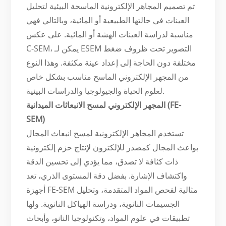
تم تصميم المجاهر الإلكترونية الماسحة البيئية لتحليل
العينات في حالتها الطبيعية أو المائية، وبالتالي فهي
مناسبة لدراسة العينات الهشة أو المائية. على عكس
C-SEM، يمكن لـ ESEM التصوير تحت ظروف ضغط
مختلفة دون الحاجة إلى إعداد عينة مكثفة. وهذا النوع
من المجهر الإلكتروني الماسح مناسب بشكل خاص
لعلوم الحياة والجيولوجيا والدراسات البيئية.
المجهر الإلكتروني لمسح الانبعاثات الميدانية (FE-
SEM)
تستخدم المجاهر الإلكترونية لمسح انبعاث المجال
بواعث المجال كمصدر للإلكترون لإنتاج حزم إلكترونية
ذات كثافة لا تصدق، مما يؤدي إلى تحسين الدقة
واكتشاف الإشارة. بفضل دقة المستوى الذري، تعد
أجهزة FE-SEM مثالية لفحص المواد المتقدمة، وتحليل
الجسيمات النانوية، ودراسة الهياكل النانوية. ولها
تطبيقات في علوم المواد، وتكنولوجيا النانو، وأبحاث