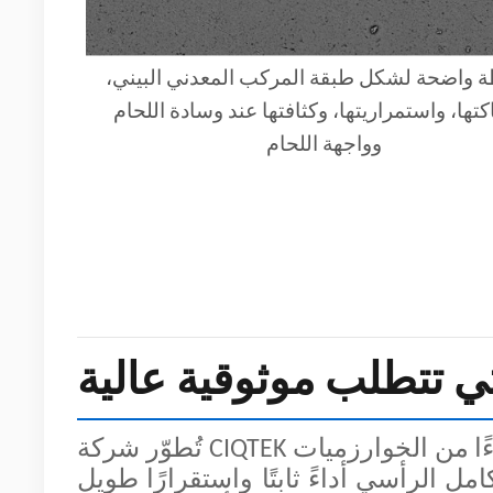
 واضحة لشكل طبقة المركب المعدني البيني،
تها، واستمراريتها، وكثافتها عند وسادة اللحام
وواجهة اللحام
ي تتطلب موثوقية عالية
تُطوّر شركة CIQTEK منصات المجهر الإلكتروني الخاصة بها من الصفر، بدءًا من الخوارزميات
ل الرأسي أداءً ثابتًا واستقرارًا طويل