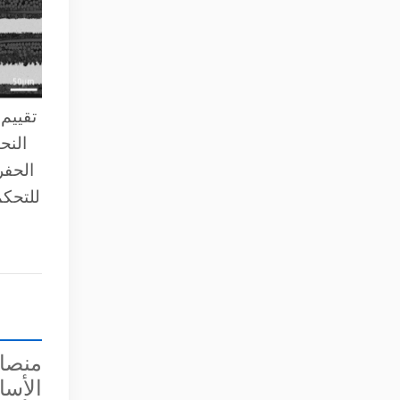
تقييم 
النح
الحفر
للتحكم
الأسا