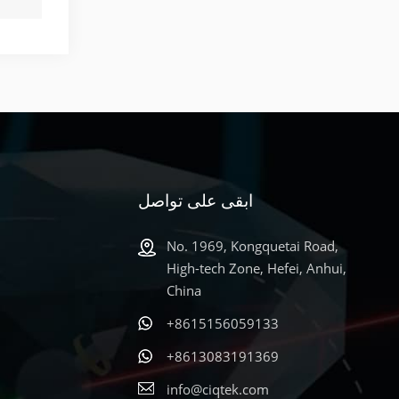
ابقى على تواصل
No. 1969, Kongquetai Road,
High-tech Zone, Hefei, Anhui,
China
+8615156059133
+8613083191369
info@ciqtek.com