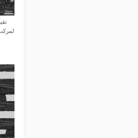
تقي
المركب