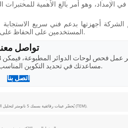
 في الإمداد، وهو أمر بالغ الأهمية للمختبرات الت
الشركة أجهزتها بدعم فني سريع الاستجابة و
المستخدمين على الحفاظ على تشغيل أنظمتهم بكفاءة مع مرور الوقت.
تواصل معنا
لفريق CIQTEK مساعدتك في تحديد التكوين المناسب لتطبيقك.
اتصل بنا
جهاز CIQTEK DB550 FIB-SEM يُحضّر عينات رقائقية بسمك 5 نانومتر لتحليل المجهر الإلكتروني النافذ (TEM).