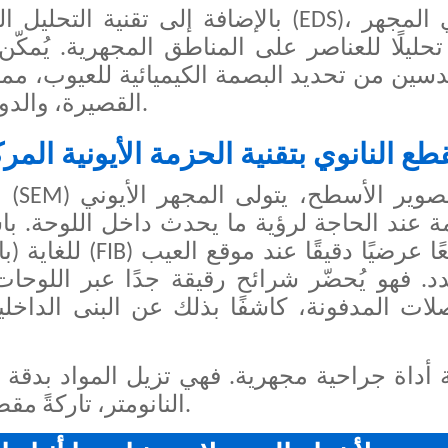
بالإضافة إلى تقنية التحليل الطيفي لل
دسين من تحديد البصمة الكيميائية للعيوب، مما
القصيرة، والدوائر المفتوحة، والتآكل، وشذوذات الطلاء.
طع النانوي بتقنية الحزمة الأيونية الم
ب
للغاية (بالنانومت
د. فهو يُحضّر شرائح رقيقة جدًا عبر اللوحا
لات المدفونة، كاشفًا بذلك عن البنى الداخلية
النانومتر، تاركةً مقطعًا عرضيًا نظيفًا جاهزًا للتصوير والتحليل.