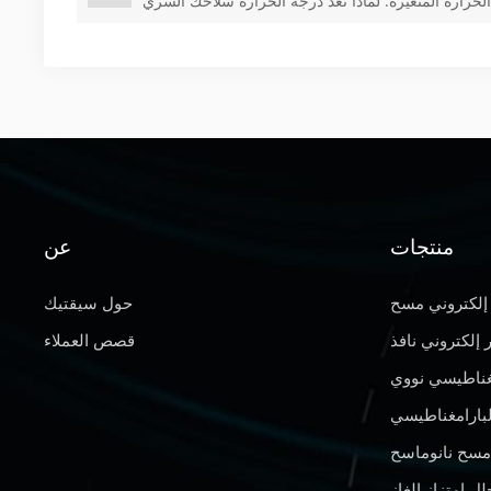
حرارة المتغيرة: لماذا تُعدّ درجة الحرارة سلاحك السري
منتجات
عن
إلكتروني مسح
حول سيقتيك
إلكتروني نافذ
قصص العملاء
غناطيسي نووي
البارامغناطيسي
مسح نانوماسح
ل امتزاز الغاز