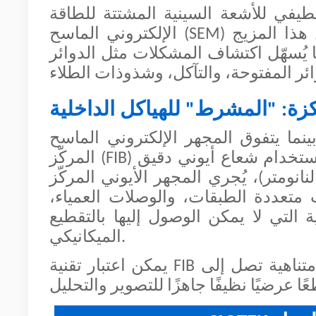
أشعة السينية المشتتة للطاقة (EDS)، يُجري المجهر
الإلكتروني الماسح (SEM) أيضًا تحليلًا للعناصر على المناطق المجهرية. يُمكّن هذا المزيج
 يُسهّل اكتشاف المشكلات مثل الدوائر
ركزة: "المشرط" للهياكل الداخلية
ينما يتفوق المجهر الإلكتروني الماسح (SEM) في تصوير الأسطح، يتولى المجهر الأيوني
المركّز (FIB) المهمة عند الحاجة لرؤية ما يحدث داخل اللوحة. باستخدام شعاع أيوني دقيق
ر)، يُجري المجهر الأيوني المركّز (FIB) تقطيعًا عرضيًا دقيقًا عند موقع العيب
ت متعددة الطبقات، والوصلات العمياء،
 التي لا يمكن الوصول إليها بالتقطيع
الميكانيكي.
يمكن اعتبار تقنية FIB بمثابة أداة جراحية مجهرية. فهي تزيل المواد بدقة متناهية تصل إلى