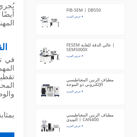
FIB-SEM | DB550
عرض المزيد
المهن
FESEM عالي الدقة للغاية |
الق
SEM5000X
عرض المزيد
مطياف الرنين المغناطيسي
الإلكتروني ذو الموجة
المحد
المستمرة بنطاق X | EPR300
عرض المزيد
والوص
مطياف الرنين المغناطيسي
النووي | CAN400
عرض المزيد